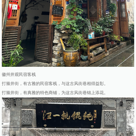
徽州井观民宿客栈
打箍井街，有古雅的民宿客栈，与这古风街巷相得益彰。
打箍井街，有典雅的特色商铺，为这古风街巷锦上添花。