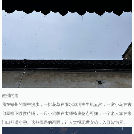
徽州的雨
我在徽州的雨中漫步，一排花草在雨水滋润中生机盎然，一窝小鸟在古
宅屋檐下嗷嗷待哺，一只小狗趴在太师椅底憨态可掬，一个老人靠在家
门口舒适小憩。这些偶遇的画面，让人觉得现世安稳，入目皆为景。