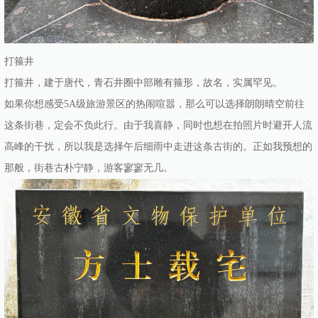
打箍井
打箍井，建于唐代，青石井圈中部雕有箍形，故名，实属罕见。
如果你想感受5A级旅游景区的热闹喧嚣，那么可以选择朗朗晴空前往
这条街巷，定会不负此行。由于我喜静，同时也想在拍照片时避开人流
高峰的干扰，所以我是选择午后细雨中走进这条古街的。正如我预想的
那般，街巷古朴宁静，游客寥寥无几。