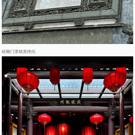
砖雕门罩精美绝伦