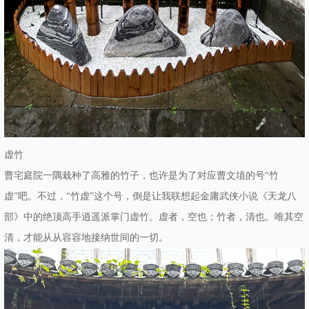
虚竹
曹宅庭院一隅栽种了高雅的竹子，也许是为了对应曹文埴的号“竹
虚”吧。不过，“竹虚”这个号，倒是让我联想起金庸武侠小说《天龙八
部》中的绝顶高手逍遥派掌门虚竹。虚者，空也；竹者，清也。唯其空
清，才能从从容容地接纳世间的一切。