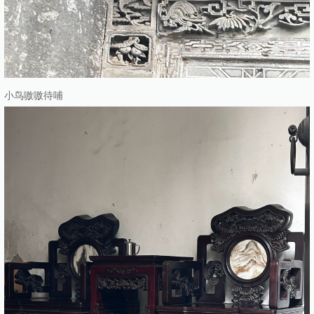
小鸟嗷嗷待哺