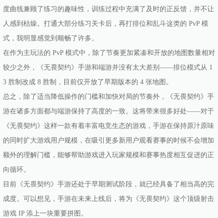
度曲线兼顾了练习的趣味性，训练过程中充满了及时的正反馈，并不让
人感到枯燥。打通大部分练习关卡后，再打排位和乱斗这类的 PvP 模
式，我明显感觉到顺畅了许多。
在作为主玩法的 PvP 模式中，除了节奏更加紧凑和开放的地图数量相对
较少之外，《无畏契约》手游和端游并没有太大差别——排位模式从 1
3 胜制改成 8 胜制，目前仅开放了早期版本的 4 张地图。
总之，除了适当降低操作的门槛和加快对局的节奏外，《无畏契约》手
游在诸多方面都与端游保持了高度的一致。这将带来很多好处——对于
《无畏契约》这样一款有着丰富电竞生态的游戏，手游在保持原汁原味
的同时扩大游戏用户规模，在吸引更多新用户观看赛事的时候不会增加
额外的理解门槛，能够帮助游戏进入玩家规模和赛事热度相互促进的正
向循环。
目前《无畏契约》手游还处于早期测试阶段，就已经具备了相当高的完
成度。可以想见，手游在未来上线后，将为《无畏契约》这个顶级射击
游戏 IP 添上一块重要拼图。