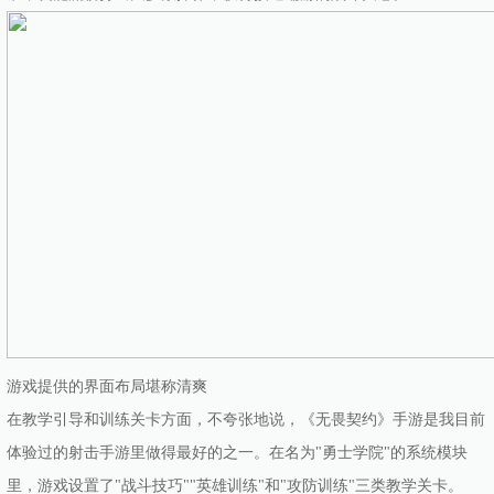
游戏提供的界面布局堪称清爽
在教学引导和训练关卡方面，不夸张地说，《无畏契约》手游是我目前
体验过的射击手游里做得最好的之一。在名为"勇士学院"的系统模块
里，游戏设置了"战斗技巧""英雄训练"和"攻防训练"三类教学关卡。