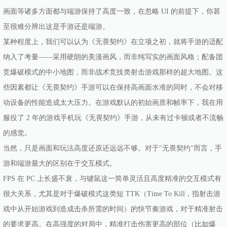
画面等诸多方面都与端游保持了高度一致，在忽略 UI 的前提下，你甚
至很难分辨出这是手游还是端游。
某种程度上，我们可以认为《无畏契约》在立项之初，就将手游的适配
纳入了考量——采用硬朗的美漫画风，而非纯写实的画面风格；配备团
竞爆破模式的中小地图，而非战术竞技类射击游戏那样的超大地图。这
些因素都让《无畏契约》手游可以在保持高画面水准的同时，不会对移
动设备的性能造成太大压力。在游戏默认的初始画质和帧率下，我在用
服役了 2 年的游戏手机玩《无畏契约》手游，从未有过卡顿或者不流畅
的感觉。
当然，只是画面和玩法高度还原还远远不够。对于"无畏契约"而言，手
游和端游最大的区别在于交互模式。
FPS 在 PC 上长盛不衰，与键鼠这一简单灵活且高度精准的交互模式有
很大关系，尤其是对于爆破模式这类短 TTK（Time To Kill，指射击游
戏中从开始游戏到造成击杀所需的时间）的快节奏游戏，对于精准射击
的要求更高。在高强度的对局中，精准打击伤害更高的部位（比如爆