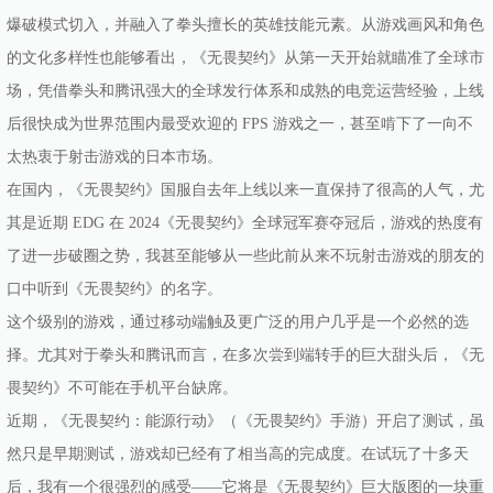
爆破模式切入，并融入了拳头擅长的英雄技能元素。从游戏画风和角色
的文化多样性也能够看出，《无畏契约》从第一天开始就瞄准了全球市
场，凭借拳头和腾讯强大的全球发行体系和成熟的电竞运营经验，上线
后很快成为世界范围内最受欢迎的 FPS 游戏之一，甚至啃下了一向不
太热衷于射击游戏的日本市场。
在国内，《无畏契约》国服自去年上线以来一直保持了很高的人气，尤
其是近期 EDG 在 2024《无畏契约》全球冠军赛夺冠后，游戏的热度有
了进一步破圈之势，我甚至能够从一些此前从来不玩射击游戏的朋友的
口中听到《无畏契约》的名字。
这个级别的游戏，通过移动端触及更广泛的用户几乎是一个必然的选
择。尤其对于拳头和腾讯而言，在多次尝到端转手的巨大甜头后，《无
畏契约》不可能在手机平台缺席。
近期，《无畏契约：能源行动》（《无畏契约》手游）开启了测试，虽
然只是早期测试，游戏却已经有了相当高的完成度。在试玩了十多天
后，我有一个很强烈的感受——它将是《无畏契约》巨大版图的一块重