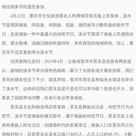
相信很多市民愿意参加。
4月22日，重庆市文化旅游委在人民网领导留言板上答复称，泼水
节是我国傣族、阿昌族、布朗族、佤族、德昂族等少数民族的新年节
日，也是傣族一年中最盛大的传统节日。泼水节展现了傣族人民感悟自
然、爱水敬佛、温婉沉静的民族特性，具有典型的地域特色。综上，重
庆市不适宜复制举办泼水节。
澎湃新闻注意到，2023年4月，云南省普洱市景东县也曾有网友提
出，版纳的泼水节举办得热热闹闹，吸引了全国各地大量的游客，我们
景东的朋友也去了不少。据其所知，普洱市景谷县和临沧永德县也举办
了泼水节。这样的话我们景东县是不是也可以举办呢？投资也不大，游
客多了就能带动消费，给各行各业带来创收。
景东县文化和旅游局后答复称，景东是彝族自治县，传统节日为火
把节。泼水节是傣族的傣历新年，属于傣族的传统节日，景东历史上虽
然有傣族人民生活过，但随着时代的发展变迁，傣族人口在景东所占比
例相对较小，目前景东全县有汉族174493人，占总人口的48.3%，少数