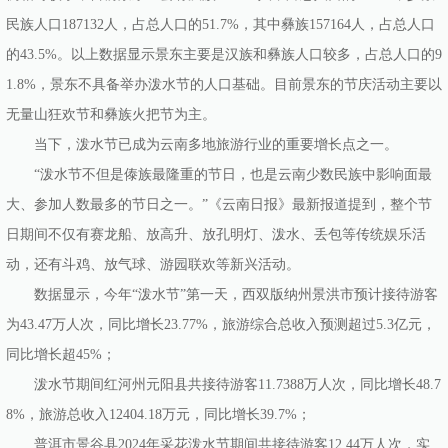
民族人口187132人，占总人口的51.7%，其中彝族157164人，占总人口
的43.5%。以上数据显示景东主要是汉族和彝族人口较多，占总人口的9
1.8%，景东不具备举办泼水节的人口基础。目前景东的节庆活动主要以
无量山狂欢节和彝族火把节为主。
当下，泼水节已成为云南多地旅游行业的重要增长点之一。
“泼水节不但是傣族最隆重的节日，也是云南少数民族中影响面最
大、参加人数最多的节日之一。”《云南日报》最新报道提到，整个节
日期间不仅有赛龙船、放高升、放孔明灯、泼水、丢包等传统娱乐活
动，还有斗鸡、放气球、游园联欢等新兴活动。
数据显示，今年“泼水节”第一天，西双版纳州景洪市预计接待游客
为43.47万人次，同比增长23.77%，旅游综合总收入预测超过5.3亿元，
同比增长超45%；
泼水节期间红河州元阳县共接待游客11.7388万人次，同比增长48.7
8%，旅游总收入12404.18万元，同比增长39.7%；
普洱市景谷县2024年采花泼水节期间共接待游客12.44万人次，实